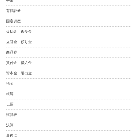
手形
有価証券
固定資産
仮払金・仮受金
立替金・預り金
商品券
貸付金・借入金
資本金・引出金
税金
帳簿
伝票
試算表
決算
最後に