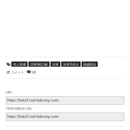
売上原価
日商簿記3級
決算
決算手続き
繰越商品
コメント
1件
URL :
TRACKBACK URL :