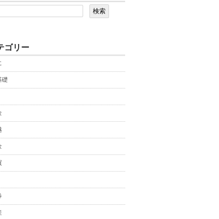
テゴリー
に
基礎
金
越
金
買
券
産