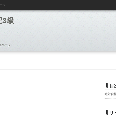
ージ
記3級
次ページ
目
絶対合
サ