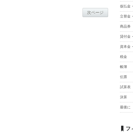
仮払金
次ページ
立替金
商品券
貸付金
資本金
税金
帳簿
伝票
試算表
決算
最後に
フ