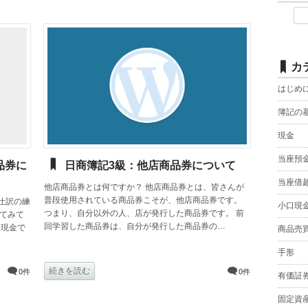
カ
はじめ
簿記の
現金
当座預
品券に
日商簿記3級：他店商品券について
当座借
他店商品券とは何ですか？ 他店商品券とは、皆さんが
普段使用されている商品券こそが、他店商品券です。
仕訳の練
小口現
つまり、自分以外の人、店が発行した商品券です。 前
してみて
回学習した商品券は、自分が発行した商品券の…
は現金で
商品売
手形
続きを読む
0件
0件
有価証
固定資