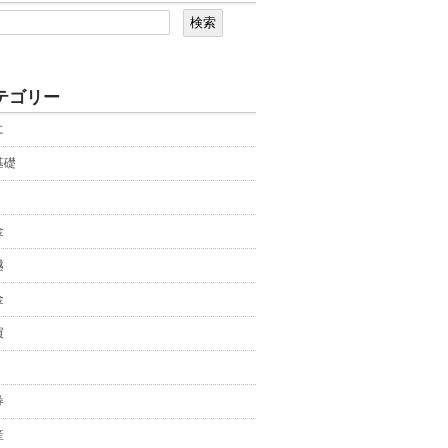
テゴリー
に
基礎
金
越
金
買
券
産