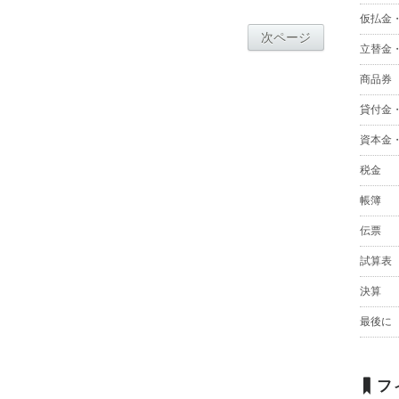
仮払金
次ページ
立替金
商品券
貸付金
資本金
税金
帳簿
伝票
試算表
決算
最後に
フ