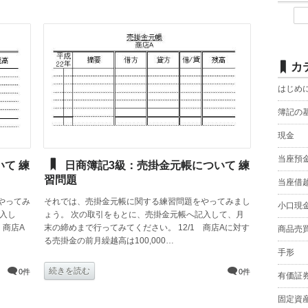
カ
はじめ
簿記の
現金
当座預
て 練
日商簿記3級：売掛金元帳について 練
習問題
当座借
やってみ
それでは、売掛金元帳に関する練習問題をやってみまし
小口現
入し
ょう。 次の取引をもとに、売掛金元帳へ記入して、月
 商店A
末の締めまで行ってみてください。 12/1 商店Aに対す
商品売
る売掛金の前月繰越高は100,000…
手形
続きを読む
0件
0件
有価証
固定資