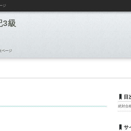
ージ
記3級
次ページ
目
絶対合
サ