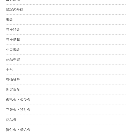
簿記の基礎
現金
当座預金
当座借越
小口現金
商品売買
手形
有価証券
固定資産
仮払金・仮受金
立替金・預り金
商品券
貸付金・借入金