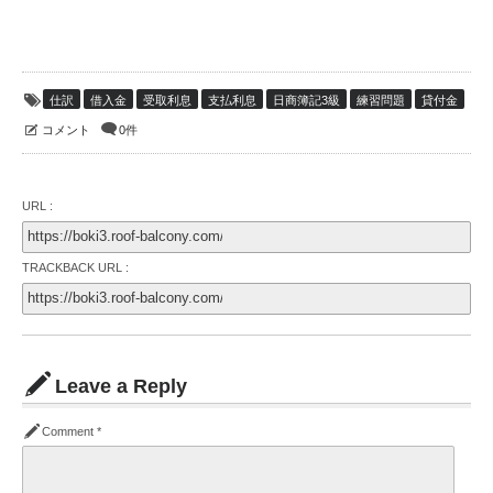
仕訳
借入金
受取利息
支払利息
日商簿記3級
練習問題
貸付金
コメント
0件
URL :
TRACKBACK URL :
Leave a Reply
Comment
*