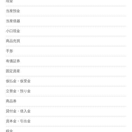
現金
当座預金
当座借越
小口現金
商品売買
手形
有価証券
固定資産
仮払金・仮受金
立替金・預り金
商品券
貸付金・借入金
資本金・引出金
税金