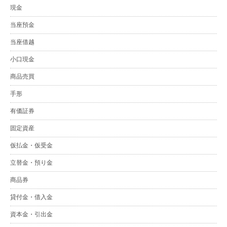
現金
当座預金
当座借越
小口現金
商品売買
手形
有価証券
固定資産
仮払金・仮受金
立替金・預り金
商品券
貸付金・借入金
資本金・引出金