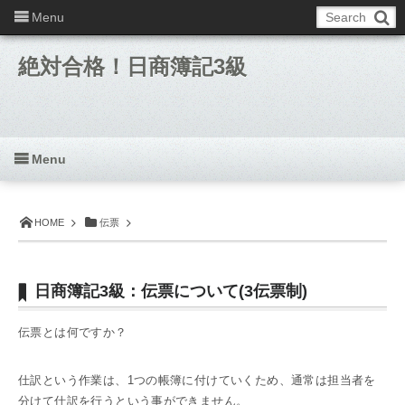
Menu
絶対合格！日商簿記3級
Menu
HOME
伝票
日商簿記3級：伝票について(3伝票制)
伝票とは何ですか？
仕訳という作業は、1つの帳簿に付けていくため、通常は担当者を
分けて仕訳を行うという事ができません。