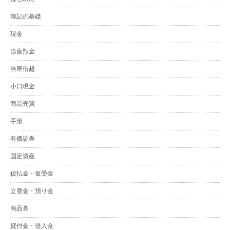
簿記の基礎
現金
当座預金
当座借越
小口現金
商品売買
手形
有価証券
固定資産
仮払金・仮受金
立替金・預り金
商品券
貸付金・借入金