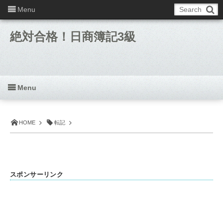
Menu
絶対合格！日商簿記3級
Menu
HOME
転記
スポンサーリンク